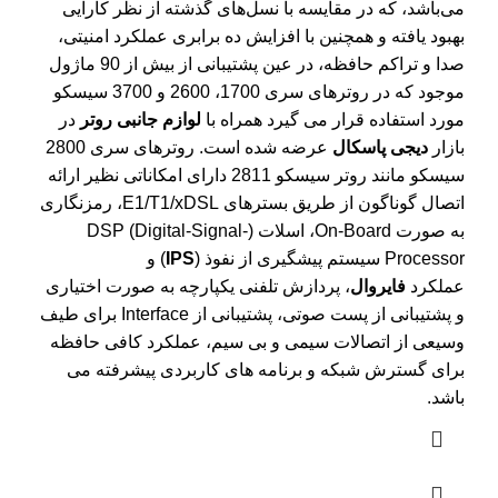
می‌باشد، که در مقایسه با نسل‌های گذشته از نظر کارایی
بهبود یافته و همچنین با افزایش ده برابری عملکرد امنیتی،
صدا و تراکم حافظه، در عین پشتیبانی از بیش از 90 ماژول
موجود که در روترهای سری 1700، 2600 و 3700 سیسکو
مورد استفاده قرار می گیرد همراه با
لوازم جانبی روتر
در
بازار
دیجی پاسکال
عرضه شده است. روترهای سری 2800
سیسکو مانند روتر سیسکو 2811 دارای امکاناتی نظیر ارائه
اتصال گوناگون از طریق بسترهای E1/T1/xDSL، رمزنگاری
به صورت On-Board، اسلات (DSP (Digital-Signal-
Processor سیستم پیشگیری از نفوذ (
IPS
) و
عملکرد
فایروال
، پردازش تلفنی یکپارچه به صورت اختیاری
و پشتیبانی از پست صوتی، پشتیبانی از Interface برای طیف
وسیعی از اتصالات سیمی و بی سیم، عملکرد کافی حافظه
برای گسترش شبکه و برنامه های کاربردی پیشرفته می
باشد.