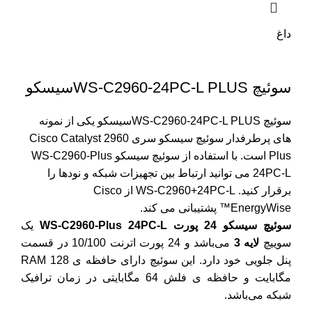
داغ
سوئیچ WS-C2960-24PC-L PLUSسیسکو
سوئیچ WS-C2960-24PC-L PLUSسیسکو یکی از نمونه
های پرطرفدار سوئیچ سیسکو سری Cisco Catalyst 2960
Plus است. با استفاده از سوئیچ سیسکو WS-C2960-Plus
24PC-L می توانید ارتباط بین تجهیزات شبکه و نودها را
برقرار کنید. WS-C2960+24PC-L از Cisco
EnergyWise™ پشتیبانی می کند.
سوئیچ سیسکو 24 پورت WS-C2960-Plus 24PC-L
یک
سوییچ
لایه 3
می‌باشد و 24 پورت اترنت 10/100 در قسمت
پنل جلویی خود دارد. این سوئیچ دارای حافظه ی RAM 128
مگابایت و حافظه ی فلش 64 مگابایتی در زمان ترافیک
شبکه می‌باشد.