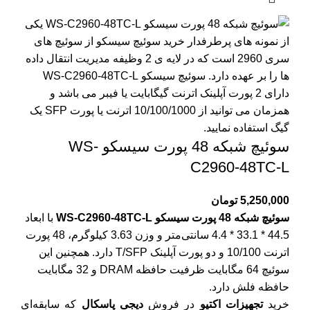
سوئیچ شبکه 48 پورت سیسکو WS-
C2960-48TC-L
5,250,000
تومان
سوئیچ شبکه 48 پورت سیسکو WS-C2960-48TC-L
با ابعاد
44.5 * 33.1 * 4.4 سانتی‌متر و وزن 3.63 کیلوگرم، 48 پورت
اترنت 10/100 و دو پورت آپلینک T/SFP دارد. همچنین این
سوئیچ 64 مگابایت ظرفیت حافظه DRAM و 32 مگابایت
حافظه فلش دارد.
خرید
تجهیزات اکتیو
در فروش
دیجی پاسکال
که سابقه‌ای