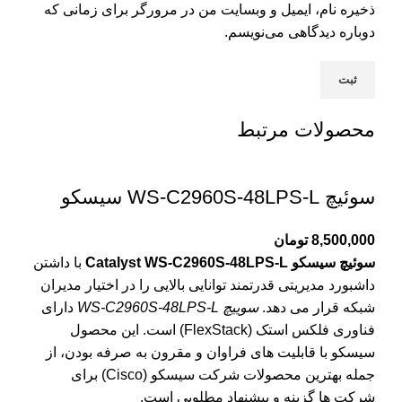
ذخیره نام، ایمیل و وبسایت من در مرورگر برای زمانی که
دوباره دیدگاهی می‌نویسم.
محصولات مرتبط
سوئیچ WS-C2960S-48LPS-L سیسکو
8,500,000
تومان
سوئیچ سیسکو Catalyst WS-C2960S-48LPS-L
با داشتن
داشبورد مدیریتی قدرتمند توانایی بالایی را در اختیار مدیران
شبکه قرار می دهد.
سوییچ WS-C2960S-48LPS-L
دارای
فناوری فلکس استک (FlexStack) است. این محصول
سیسکو
با قابلیت های فراوان و مقرون به صرفه بودن، از
جمله بهترین محصولات شرکت سیسکو (Cisco) برای
شرکت ها گزینه و پیشنهاد مطلوبی است.