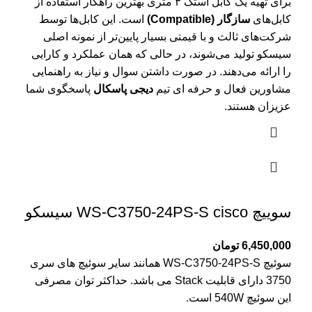
برای تهیه یک
کابل استک ۳ متری
بهترین راهکار استفاده از
کابل‌های
سازگار (Compatible)
است. این کابل‌ها توسط
شرکت‌های ثالث و با قیمتی بسیار پایین‌تر از نمونه اصلی
سیسکو تولید می‌شوند، در حالی که همان عملکرد و کارایی
را ارائه می‌دهند. در صورت داشتن سوال و نیاز به راهنمایی
مشاورین فعال و حرفه ای تیم
دیجی پاسکال
پاسخگوی شما
عزیزان هستند.
سوییچ WS-C3750-24PS-S cisco سیسکو
6,450,000
تومان
سوئیچ WS-C3750-24PS-S همانند سایر سوئیچ های سری
3750 دارای قابلیت Stack می باشد. حداکثر توان مصرفی
این سوئیچ 540W است.