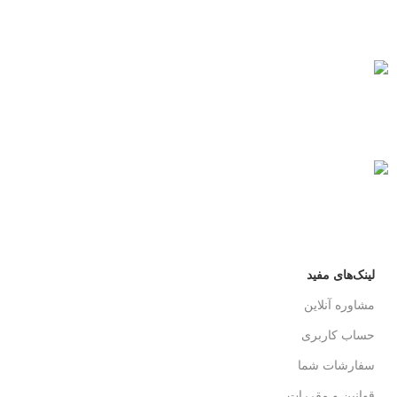
همیشه هستیم.
پرداخت سریع
پرداخت شتابی.
محصول اورجینال
لذت خریدی مطمئن.
لینک‌های مفید
مشاوره آنلاین
حساب کاربری
سفارشات شما
قوانین و مقررات