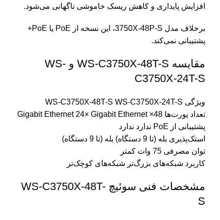
افزایش پایداری و کاهش ریسک خاموشی ناگهانی می‌شود.
برخلاف مدل 3750X-48P-S، این نسخه از PoE یا PoE+
پشتیبانی نمی‌کند.
مقایسه WS-C3750X-48T-S و WS-
C3750X-24T-S
ویژگی WS-C3750X-48T-S WS-C3750X-24T-S
تعداد پورت‌ها 48× Gigabit Ethernet 24× Gigabit Ethernet
پشتیبانی از PoE ندارد ندارد
استک‌پذیری بله (تا 9 دستگاه) بله (تا 9 دستگاه)
توان مصرفی 75 وات کمتر
کاربرد شبکه‌های بزرگ‌تر شبکه‌های کوچک‌تر
مشخصات فنی سوئیچ WS-C3750X-48T-
S