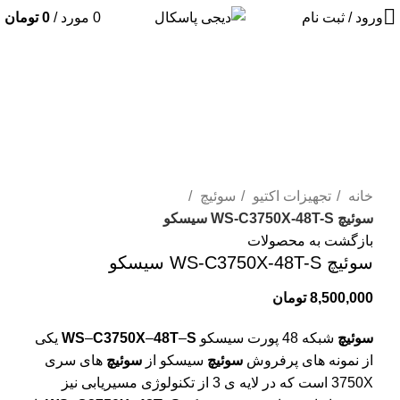
ورود / ثبت نام
0
مورد
/
0
تومان
برای بزرگنمایی کلیک کنید
خانه
تجهیزات اکتیو
سوئيچ
سوئيچ WS-C3750X-48T-S سیسکو
بازگشت به محصولات
سوئيچ WS-C3750X-48T-S سیسکو
8,500,000
تومان
سوئیچ
شبکه 48 پورت سیسکو
S
–
48T
–
C3750X
–
WS
یکی
از نمونه های پرفروش
سوئیچ
سیسکو از
سوئیچ
های سری
3750X است که در لایه ی 3 از تکنولوژی مسیریابی نیز