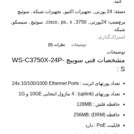
کنید.
دسته:
24 پورتی
,
تجهیزات اکتیو
,
تجهیزات شبکه
,
سوئيچ
برچسب:
24پورتی
,
3750
,
x
,
ps
,
cisco
,
سوئیچ
,
سیسکو
,
شبکه
اشتراک‌گذاری:
توضیحات
نظرات (0)
توضیحات
مشخصات فنی سوییچ WS-C3750X-24P-
S :
تعداد پورتهای اترنت : 24x 10/100/1000 Ethernet Ports
تعداد پورتهای (uplink) : 4 ماژول انتخابی 10GE و 1G
حافظه فلش : 128MB
حافظه (DRM) :256MB
قابلیت PoE : دارد