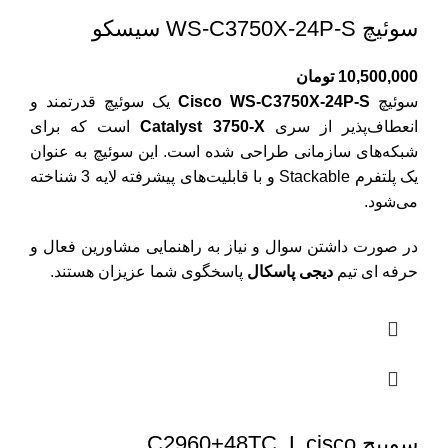
سوئیچ WS-C3750X-24P-S سیسکو
10,500,000
تومان
سوئیچ
Cisco WS-C3750X-24P-S
یک سوئیچ قدرتمند و
انعطاف‌پذیر از سری
Catalyst 3750-X
است که برای
شبکه‌های سازمانی طراحی شده است. این سوئیچ به عنوان
یک پلتفرم Stackable و با قابلیت‌های پیشرفته لایه 3 شناخته
می‌شود.
در صورت داشتن سوال و نیاز به راهنمایی مشاورین فعال و
حرفه ای تیم
دیجی پاسکال
پاسخگوی شما عزیزان هستند.
سوییچ C2960+48TC_L cisco