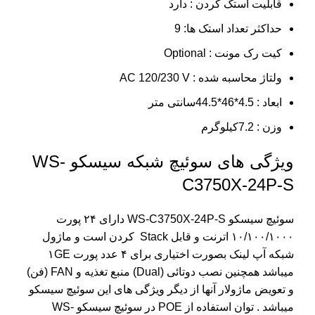
قابلیت استک کردن : دارد
حداکثر تعداد استک ها: 9
کیت رک مونت : Optional
ولتاژ محاسبه شده : AC 120/230 V
ابعاد : 4.5*46*44.5سانتی متر
وزن : 7.2کیلوگرم
ویژگی های سوئیچ شبکه سیسکو WS-
C3750X-24P-S
سوئیچ سیسکو WS-C3750X-24P-S دارای ۲۴ پورت
۱۰/۱۰۰/۱۰۰۰ اترنت و قابل Stack کردن است و ماژول
شبکه آپ لینک بصورت اختیاری برای ۴ عدد پورت ۱GE
میباشد همچنین نصب دوتائی (Dual) منبع تغذیه و FAN (فن)
و تعویض ماژولار آنها از دیگر ویژگی های این سوئیچ سیسکو
میباشد . توان استفاده از POE در سوئیچ سیسکو WS-