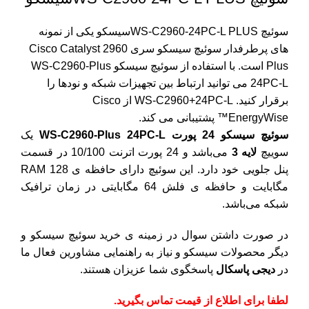
سوئیچ WS-C2960-24PC-L PLUSسیسکو یکی از نمونه
های پرطرفدار سوئیچ سیسکو سری Cisco Catalyst 2960
Plus است. با استفاده از سوئیچ سیسکو WS-C2960-Plus
24PC-L می توانید ارتباط بین تجهیزات شبکه و نودها را
برقرار کنید. WS-C2960+24PC-L از Cisco
EnergyWise™ پشتیبانی می کند.
سوئیچ سیسکو 24 پورت WS-C2960-Plus 24PC-L
یک
سوییچ
لایه 3
می‌باشد و 24 پورت اترنت 10/100 در قسمت
پنل جلویی خود دارد. این سوئیچ دارای حافظه ی RAM 128
مگابایت و حافظه ی فلش 64 مگابایتی در زمان ترافیک
شبکه می‌باشد.
در صورت داشتن سوال در زمینه ی خرید سوئیچ سیسکو و
دیگر محصولات سیسکو و نیاز به راهنمایی مشاورین فعال ما
در
دیجی پاسکال
پاسخگوی شما عزیزان هستند.
لطفا برای اطلاع از قیمت تماس بگیرید.