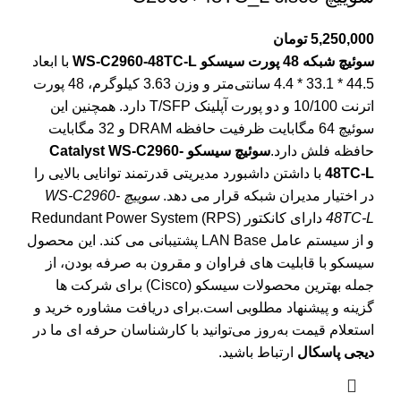
5,250,000
تومان
سوئیچ شبکه 48 پورت سیسکو WS-C2960-48TC-L
با ابعاد
44.5 * 33.1 * 4.4 سانتی‌متر و وزن 3.63 کیلوگرم، 48 پورت
اترنت 10/100 و دو پورت آپلینک T/SFP دارد. همچنین این
سوئیچ 64 مگابایت ظرفیت حافظه DRAM و 32 مگابایت
حافظه فلش دارد.
سوئیچ سیسکو Catalyst WS-C2960-
48TC-L
با داشتن داشبورد مدیریتی قدرتمند توانایی بالایی را
در اختیار مدیران شبکه قرار می دهد.
سوییچ WS-C2960-
48TC-L
دارای کانکتور Redundant Power System (RPS)
و از سیستم عامل LAN Base پشتیبانی می کند. این محصول
سیسکو
با قابلیت های فراوان و مقرون به صرفه بودن، از
جمله بهترین محصولات سیسکو (Cisco) برای شرکت ها
گزینه و پیشنهاد مطلوبی است.برای دریافت مشاوره خرید و
استعلام قیمت به‌روز می‌توانید با کارشناسان حرفه ای ما در
دیجی پاسکال
ارتباط باشید.