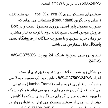
C3750X-24P-S برابر با ۴۳۵W است.
سوئیچهای سیسکو سری ۳۷۵۰X و ۳۵۶۰X از دو منبع تغذیه
(اصلی و جایگزین (Redundant) پشتیبانی می نماید که
بصورت معمول پاور اصلی برروی محصول نصب و در Box
فروش موجود است . منبع تغذیه دوم با توجه به نیاز مشتری
در زمان خرید سوئیچ و یا بصورت جداگانه از
فروشگاه دیجی
پاسکال
قابل سفارش می باشد.
نقد و بررسی سوئیچ شبکه 24 پورت WS-C3750X-
24P-S
در شکل زیر شما اطلاعات بیشتر و دقیق تری از سخت
افزار
WS-C3750X-24P-S
خواهید دید. یک سوییچ لایه 3 می
باشد که از فناوری فریم جامبو (Jumbo Frame) پشتیبانی
می کند. فعال کردن فریم های جامبو می تواند عملکرد شبکه
را بهبود بخشد و میزان گرمای دستگاه های شبکه را کاهش
دهد. از این مدل از سوئیچ سیسکو می توان به عنوان روتر در