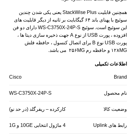
همچنین قابلیت StackWise Plus یعنی یکی شدن چندین
سوئیچ با پهنای باند ۶۴ گیگابایت بر ثانیه از دیگر قابلیت های
این سوئیچ است. سوئیچ WS-C3750X-24P-S دارای دو فن
افزوده ، پورت USB از نوع A جهت ذخیره سازی دیتا ها ،
پورت USB نوع B برای اتصال کنسول ، حافظه فلش
۱۲۸MG و حافظه رم ۲۵۶MG می باشد.
اطلاعات تکمیلی
Cisco
Brand
نام محصول
WS-C3750X-24P-S
وضعیت کالا
کارکرده – ریفرگلد (در حد نو)
رابط های Uplink
4 ماژول انتخابی 10GE و 1G