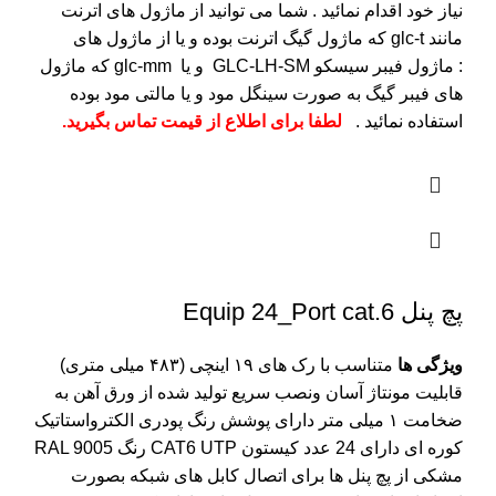
نیاز خود اقدام نمائید . شما می توانید از ماژول های اترنت
مانند glc-t که ماژول گیگ اترنت بوده و یا از ماژول های
: ماژول فیبر سیسکو GLC-LH-SM و یا glc-mm که ماژول
های فیبر گیگ به صورت سینگل مود و یا مالتی مود بوده
استفاده نمائید .
لطفا برای اطلاع از قیمت تماس بگیرید.
پچ پنل Equip 24_Port cat.6
ویژگی ها
متناسب با رک های ۱۹ اینچی (۴۸۳ میلی متری)
قابلیت مونتاژ آسان ونصب سریع تولید شده از ورق آهن به
ضخامت ۱ میلی متر دارای پوشش رنگ پودری الکترواستاتیک
کوره ای دارای 24 عدد کیستون CAT6 UTP رنگ RAL 9005
مشکی از پچ پنل ها برای اتصال کابل های شبکه بصورت