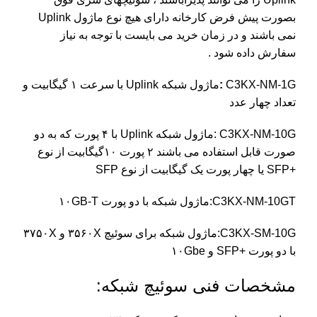
بصورت پیش فرض کارخانه دارای هیچ نوع ماژول Uplink
نمی باشند و در زمان خرید می بایست با توجه به نیاز
سفارش داده شود .
C3KX-NM-1G
:
ماژول شبکه Uplink با سرعت ۱ گیگابیت و
تعداد چهار عدد
C3KX-NM-10G :ماژول شبکه Uplink با ۴ پورت که به دو
صورت قابل استفاده می باشند ۲ پورت ۱۰گیگابیت از نوع
+SFP یا چهار پورت یک گیگابیت از نوع SFP
C3KX-NM-10GT:ماژول شبکه با دو پورت ۱۰GB-T
C3KX-SM-10G:ماژول شبکه برای سوئیچ ۳۵۶۰X و ۳۷۵۰X
با دو پورت +SFP و ۱۰Gbe
مشخصات فنی سوئیچ شبکه: