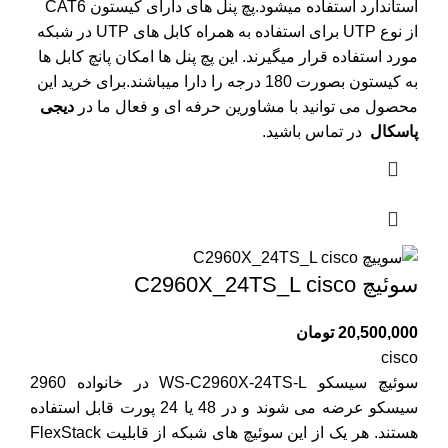
استاندارد استفاده میشود.پچ پنل های دارای کیستون CAT6
از نوع UTP برای استفاده به همراه کابل های UTP در شبکه
مورد استفاده قرار میگیرند. این پچ پنل ها امکان پانچ کابل ها
به کیستون بصورت 180 درجه را دارا میباشند.برای خرید این
محصول می توانید با مشاورین حرفه ای و فعال ما در
دیجی
پاسکال
در تماس باشید.
سوئیچ C2960X_24TS_L cisco
20,500,000
تومان
cisco
سوئیچ سیسکو WS-C2960X-24TS-L در خانواده 2960
سیسکو عرضه می شوند و در 48 یا 24 پورت قابل استفاده
هستند. هر یک از این سوئیچ های شبکه از قابلیت FlexStack