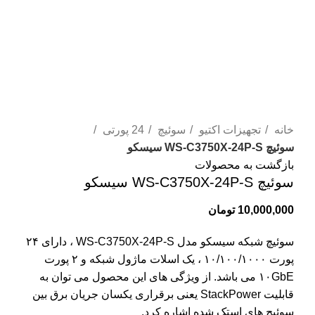
برای بزرگنمایی کلیک کنید
خانه
تجهیزات اکتیو
سوئيچ
24 پورتی
سوئیچ WS-C3750X-24P-S سیسکو
بازگشت به محصولات
سوئیچ WS-C3750X-24P-S سیسکو
10,000,000
تومان
سوئیچ شبکه سیسکو مدل WS-C3750X-24P-S ، دارای ۲۴
پورت ۱۰/۱۰۰/۱۰۰۰ ، یک اسلات ماژول شبکه و ۲ پورت
۱۰GbE می باشد. از ویژگی های این محصول می توان به
قابلیت StackPower یعنی برقراری یکسان جریان برق بین
سوئیچ های استک شده اشاره کرد.