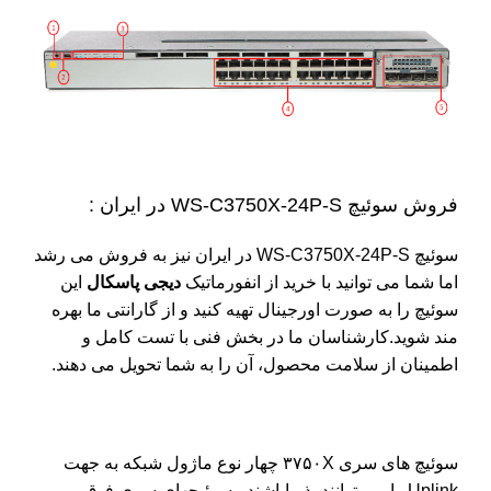
فروش سوئیچ WS-C3750X-24P-S در ایران :
سوئیچ WS-C3750X-24P-S در ایران نیز به فروش می رشد
اما شما می توانید با خرید از انفورماتیک
دیجی پاسکال
این
سوئیچ را به صورت اورجینال تهیه کنید و از گارانتی ما بهره
مند شوید.کارشناسان ما در بخش فنی با تست کامل و
اطمینان از سلامت محصول، آن را به شما تحویل می دهند.
سوئیچ های سری ۳۷۵۰X چهار نوع ماژول شبکه به جهت
Uplink را می توانند پذیراباشند ، سوئیچهای سری فوق