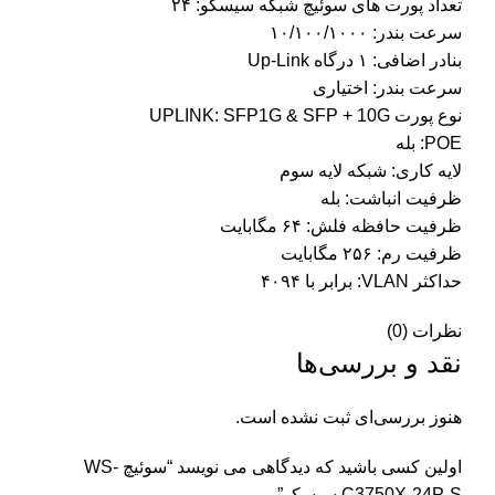
تعداد پورت های سوئیچ شبکه سیسکو: ۲۴
سرعت بندر: ۱۰/۱۰۰/۱۰۰۰
بنادر اضافی: ۱ درگاه Up-Link
سرعت بندر: اختیاری
نوع پورت UPLINK: SFP1G & SFP + 10G
POE: بله
لایه کاری: شبکه لایه سوم
ظرفیت انباشت: بله
ظرفیت حافظه فلش: ۶۴ مگابایت
ظرفیت رم: ۲۵۶ مگابایت
حداکثر VLAN: برابر با ۴۰۹۴
نظرات (0)
نقد و بررسی‌ها
هنوز بررسی‌ای ثبت نشده است.
اولین کسی باشید که دیدگاهی می نویسد “سوئیچ WS-
C3750X-24P-S سیسکو”