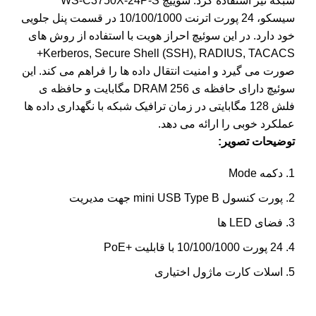
شبکه نیز استفاده کرد. سوییچ WS-C3750X-24P-S
سیسکو، 24 پورت اترنت 10/100/1000 در قسمت پنل جلویی
خود دارد. در این سوئیچ احراز هویت با استفاده از روش های
Kerberos, Secure Shell (SSH), RADIUS, TACACS+
صورت می گیرد و امنیت انتقال داده ها را فراهم می کند. این
سوئیچ دارای حافظه ی DRAM 256 مگابایت و حافظه ی
فلش 128 مگابایتی در زمان ترافیک شبکه با نگهداری داده ها
عملکرد خوبی را ارائه می دهد.
توضیحات تصویر:
دکمه Mode
پورت کنسول mini USB Type B جهت مدیریت
فضای LED ها
24 پورت 10/100/1000 با قابلیت +PoE
اسلات کارت ماژول اختیاری