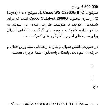
6,500,000
تومان
سوئیچ
Cisco WS-C2960G-8TC-L
یک سوئیچ لایه 2 (Layer
2) از سری محبوب
Cisco Catalyst 2960G
است که برای
شبکه‌های کوچک تا متوسط طراحی شده.
این سوئیچ به
خاطر اندازه کامپکت و پورت‌های گیگابیت، انتخابی ایده‌آل
برای محیط‌های اداری یا کارگروه‌های کوچک است.
در صورت داشتن سوال و نیاز به راهنمایی مشاورین فعال و
حرفه ای تیم
دیجی پاسکال
پاسخگوی شما عزیزان هستند.
داغ
سوئیچ WS-C2960-24PC-L PLUSسیسکو