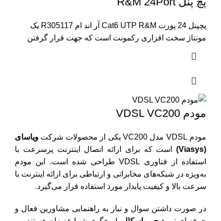
پچ پنل R&M 24Port
پچپنل 24 پورت Cat6 UTP R&M آر اند ام R305117 یک
مونتاژ سخت افزاری رکمونت است که جهت قرار گرفتن
مودم VDSL VC200
مودم VDSL مدل VC200 یکی از محصولات شرکت
ویاسای
(Viasys)
است که برای ارائه اتصال اینترنت پرسرعت با
استفاده از فناوری VDSL طراحی شده است. این مودم
به‌ویژه در شبکه‌های مخابراتی و ارتباطی برای ارائه اینترنت با
سرعت بالا و کیفیت پایدار مورد استفاده قرار می‌گیرد.
در صورت داشتن سوال و نیاز به راهنمایی مشاورین فعال و
حرفه ای تیم
دیجی پاسکال
پاسخگوی شما عزیزان هستند.