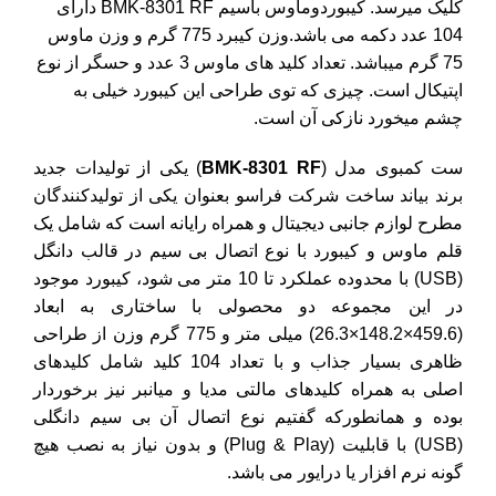
کلیک میرسد. کیبوردوماوس باسیم BMK-8301 RF دارای
104 عدد دکمه می باشد.وزن کیبرد 775 گرم و وزن ماوس
75 گرم میباشد. تعداد کلید های ماوس 3 عدد و حسگر از نوع
اپتیکال است. چیزی که توی طراحی این کیبورد خیلی به
چشم میخورد نازکی آن است.
ست کمبوی مدل
(
BMK-8301 RF
)
یکی از تولیدات جدید
برند بیاند ساخت شرکت فراسو بعنوان یکی از تولیدکنندگان
مطرح لوازم جانبی دیجیتال و همراه رایانه است که شامل یک
قلم ماوس و کیبورد با نوع اتصال بی سیم در قالب دانگل
(USB) با محدوده عملکرد تا 10 متر می شود، کیبورد موجود
در این مجموعه دو محصولی با ساختاری به ابعاد
(459.6×148.2×26.3) میلی متر و 775 گرم وزن از طراحی
ظاهری بسیار جذاب و با تعداد 104 کلید شامل کلیدهای
اصلی به همراه کلیدهای مالتی مدیا و میانبر نیز برخوردار
بوده و همانطورکه گفتیم نوع اتصال آن بی سیم دانگلی
(USB) با قابلیت (Plug & Play) و بدون نیاز به نصب هیچ
گونه نرم افزار یا درایور می باشد.