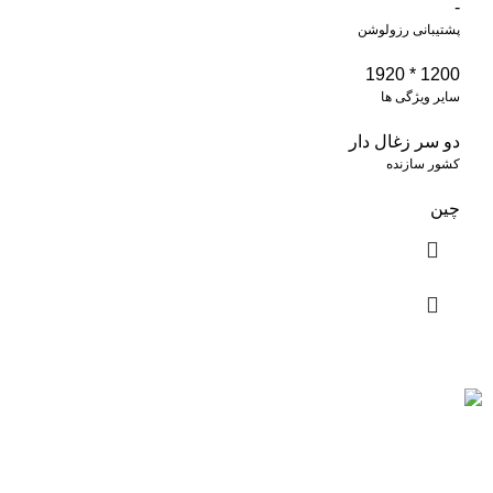
-
پشتیبانی رزولوشن
1200 * 1920
سایر ویژگی ها
دو سر زغال دار
کشور سازنده
چین
ارسال رایگان
سریع بدستتان میرسد.