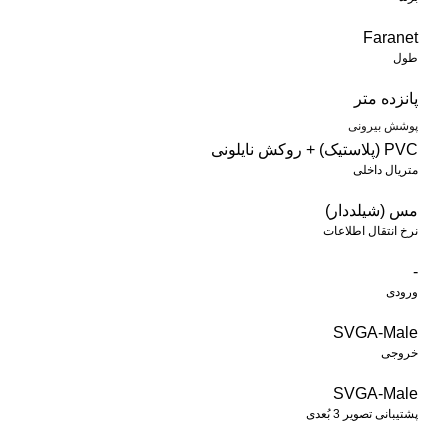
Faranet
طول
پانزده متر
پوشش بیرونی
PVC (پلاستیک) + روکش نایلونی
متریال داخلی
مس (شیلددار)
نرخ انتقال اطلاعات
-
ورودی
SVGA-Male
خروجی
SVGA-Male
پشتیبانی تصویر 3 بُعدی