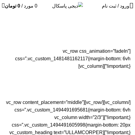
ورود / ثبت نام
0
مورد
/
0
تومان
پروژه ها
خانه
پروژه ها
RHONCUS QUISQUE SOLLICITUDIN
[vc_row css_animation=”fadeIn”
css=”.vc_custom_1481481162117{margin-bottom: 6vh
!important;}”][vc_column]
[/vc_column][/vc_row][vc_row content_placement=”middle”
css=”.vc_custom_1494491695681{margin-bottom: 6vh
!important;}”][vc_column width=”2/3″
css=”.vc_custom_1494491605998{margin-bottom: 20px
!important;}”][vc_custom_heading text=”ULLAMCORPER