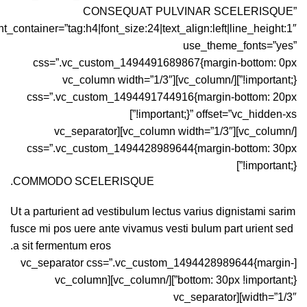
CONSEQUAT PULVINAR SCELERISQUE”
nt_container=”tag:h4|font_size:24|text_align:left|line_height:1″
use_theme_fonts=”yes”
css=”.vc_custom_1494491689867{margin-bottom: 0px
!important;}”][/vc_column][vc_column width=”1/3″
css=”.vc_custom_1494491744916{margin-bottom: 20px
!important;}” offset=”vc_hidden-xs”]
[/vc_column][vc_column width=”1/3″][vc_separator
css=”.vc_custom_1494428989644{margin-bottom: 30px
!important;}”]
COMMODO SCELERISQUE.
Ut a parturient ad vestibulum lectus varius dignistami sarim
fusce mi pos uere ante vivamus vesti bulum part urient sed
a sit fermentum eros.
[vc_separator css=”.vc_custom_1494428989644{margin-
bottom: 30px !important;}”][/vc_column][vc_column
width=”1/3″][vc_separator