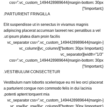
css=”.vc_custom_1494428989644{margin-bottom: 30px
!important;}”]
PARTURIENT FRINGILLA.
Elit suspendisse ut in senectus in vivamus magnis
adipiscing placerat accumsan laoreet nec penatibus a vel
ut ipsum platea diam proin facilis.
[vc_separator css=”.vc_custom_1494428989644{margin-
bottom: 30px !important;}”][/vc_column][vc_column
width=”1/3″][vc_separator
css=”.vc_custom_1494428989644{margin-bottom: 30px
!important;}”]
VESTIBULUM CONSECTETUR.
Vestibulum nam lobortis scelerisque eu mi leo orci placerat
a parturient congue non commodo felis in dui lacinia
potenti aptent torquent mia.
[vc_separator css=”.vc_custom_1494428989644{margin-
bottom: 30px !important;}”][/vc_column][/vc_row][vc_row