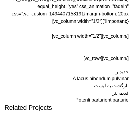
equal_height=”yes” css_animation=”fadeIn”
css=”.vc_custom_1494407158191{margin-bottom: 20px
!important;}”][vc_column width=”1/2″]
[/vc_column][vc_column width=”1/2″]
[/vc_column][/vc_row]
جدیدتر
A lacus bibendum pulvinar
بازگشت به لیست
قدیمی‌تر
Potenti parturient parturie
Related Projects
DECOR